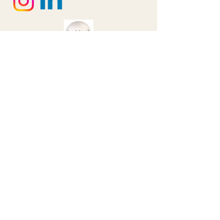
" Les partenaires qui gravent le logo "Bassin d´Arcachon"
sur leurs supports de communication, affichent leur fierté
d´appartenance mais surtout illustrent leur engagement
pour le Bassin d´Arcachon."
© 2035 by TWIST. Powered and secured by
Wix
Formulaire de 
contact
Nom
*
Prénom