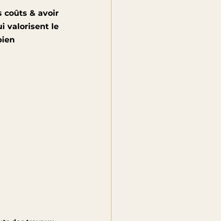
s coûts & avoir 
i valorisent le 
bien