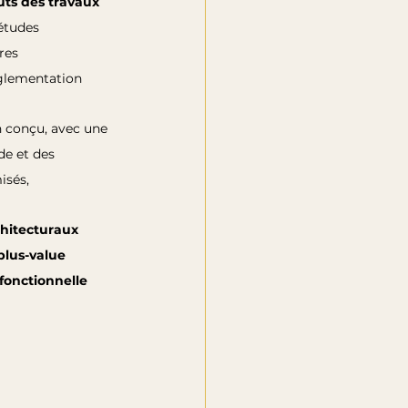
uts des travaux 
études 
es 
èglementation
 conçu, avec une 
de et des 
sés, 
chitecturaux 
plus-value 
fonctionnelle