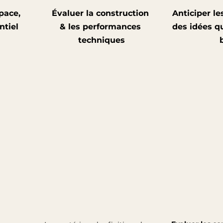
pace, 
Évaluer la construction 
Anticiper le
ntiel 
& les performances 
des idées qu
techniques