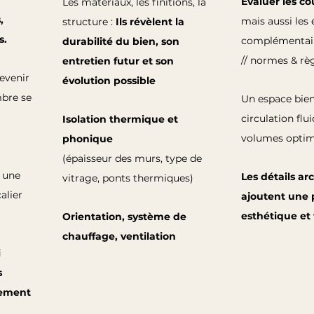
 
Evaluer les co
Les matériaux, les finitions, la 
, 
mais aussi les 
structure : 
Ils révèlent la 
s. 
complémentair
durabilité du bien, son 
// normes & r
entretien futur et son 
evenir 
évolution possible
bre se 
Un espace bien
circulation flui
Isolation thermique et 
volumes optimi
phonique
(épaisseur des murs, type de 
 une 
Les détails ar
vitrage, ponts thermiques)
alier 
ajoutent une 
esthétique et 
Orientation, système de 
chauffage, ventilation
 
 
gement 