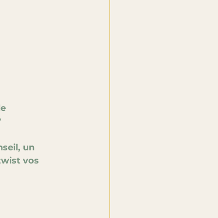
e 
?
seil, un 
twist vos 