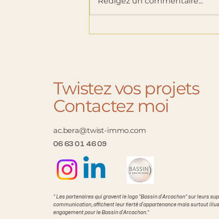
Rédigez un commentaire...
Twistez vos projets
Contactez moi
ac.bera@twist-immo.com
06 63 01 46 09
" Les partenaires qui gravent le logo "Bassin d´Arcachon" sur leurs su
communication, affichent leur fierté d´appartenance mais surtout illus
engagement pour le Bassin d´Arcachon."